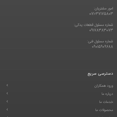
امور مشتریان:
071-37175803
شماره مسئول قطعات یدکی:
09178383073
شماره مسئول فنی:
09015909688
دسترسی سریع
ورود همکاران
درباره ما
خدمات ما
محصولات ما