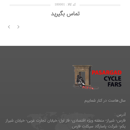
کد کالا : 180001
تماس بگیرید
سال هاست در کنار شماییم
آدرس :
فارس- شیراز- منطقه ویژه اقتصادی- فاز اول- خیابان تجارت غربی- خیابان شیراز
یکم- شرکت پاسارگاد سیکلت فارس