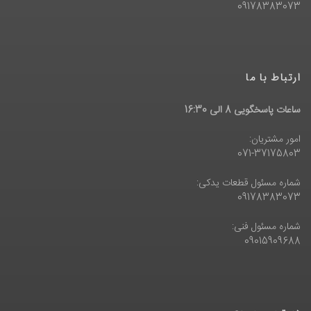
09178383073
ارتباط با ما
ساعات پاسخگویی 8 الی 16:30
امور مشتریان:
071-37175803
شماره مسئول قطعات یدکی:
09178383073
شماره مسئول فنی:
09015909688