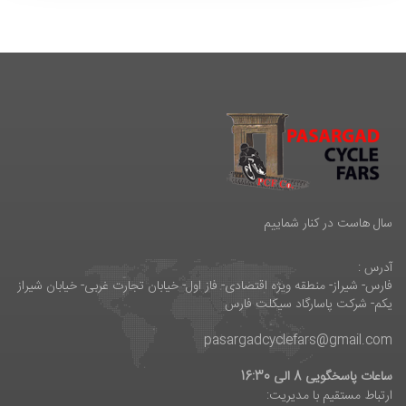
سال هاست در کنار شماییم
آدرس :
فارس- شیراز- منطقه ویژه اقتصادی- فاز اول- خیابان تجارت غربی- خیابان شیراز
یکم- شرکت پاسارگاد سیکلت فارس
pasargadcyclefars@gmail.com
ساعات پاسخگویی 8 الی 16:30
ارتباط مستقیم با مدیریت: