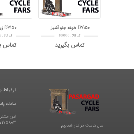
ير جلو آشيل DY150
طوقه جلو آشيل DY150
کد کالا : 180007
کد کالا : 180006
تماس بگیرید
تماس بگیرید
ارتباط با
ساعات پاسخگویی
امور مشتری
37175803
سال هاست در کنار شماییم