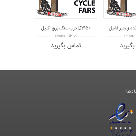
ده زنجير آشيل DY150
درب سنگ برق آشيل DY150
کد کالا : 180002
کد کالا : 180001
تماس بگیرید
تماس بگیرید
ادها