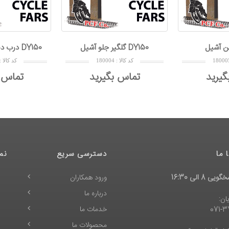
زين آشيل DY150
گلگير جلو آشيل DY150
درب دن
کد کالا : 180005
کد کالا : 180004
تماس بگیرید
تماس بگیرید
 ما
دسترسی سریع
نم
 8 الی 16:30
ورود همکاران
درباره ما
ان:
خدمات ما
071-
محصولات ما