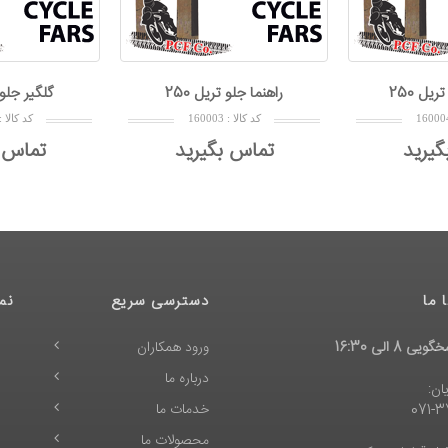
ريل 250
راهنما جلو تريل 250
گلگير جلو 
1
کد کالا : 160003
کد کالا : 02
گیرید
تماس بگیرید
تماس 
 ما
دسترسی سریع
نم
 8 الی 16:30
ورود همکاران
درباره ما
ان:
خدمات ما
071-
محصولات ما