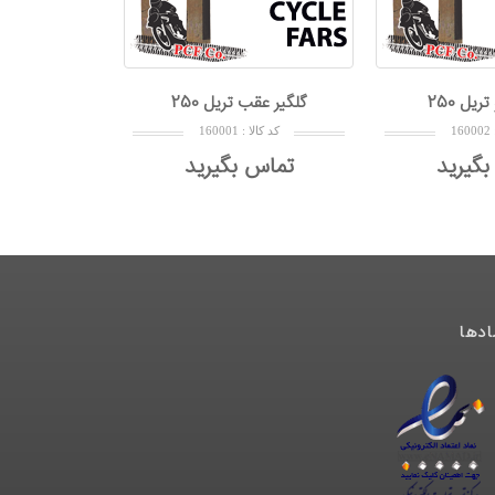
تريل 250
گلگير عقب تريل 250
1600
کد کالا : 160001
بگیرید
تماس بگیرید
ادها